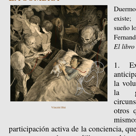
Duermo 
existe
sueño lo
Fernan
El libro
1. Ex
antici
la vol
la g
circun
otros 
Vincent Hui
mismo
participación activa de la conciencia, qu