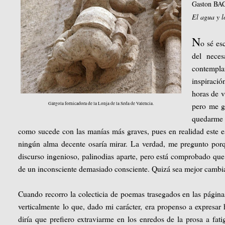
Gaston B
El agua y l
N
o sé es
del neces
contempla
inspiració
horas de v
Gárgola fornicadora de la Lonja de la Seda de Valencia.
pero me g
quedarme 
como sucede con las manías más graves, pues en realidad este es 
ningún alma decente osaría mirar. La verdad, me pregunto porq
discurso ingenioso, palinodias aparte, pero está comprobado que
de un inconsciente demasiado consciente. Quizá sea mejor cambia
Cuando recorro la colecticia de poemas trasegados en las página
verticalmente lo que, dado mi carácter, era propenso a expresar
diría que prefiero extraviarme en los enredos de la prosa a fati