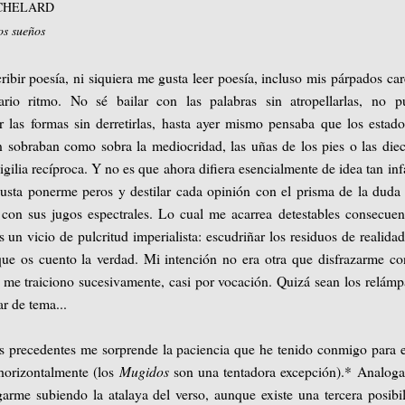
ACHELARD
os sueños
cribir poesía, ni siquiera me gusta leer poesía, incluso mis párpados ca
ario ritmo. No sé bailar con las palabras sin atropellarlas, no p
r las formas sin derretirlas, hasta ayer mismo pensaba que los estad
n sobraban como sobra la mediocridad, las uñas de los pies o las diec
igilia recíproca. Y no es que ahora difiera esencialmente de idea tan in
usta ponerme peros y destilar cada opinión con el prisma de la duda
con sus jugos espectrales. Lo cual me acarrea detestables consecuen
un vicio de pulcritud imperialista: escudriñar los residuos de realida
ue os cuento la verdad. Mi intención no era otra que disfrazarme c
 me traiciono sucesivamente, casi por vocación. Quizá sean los relám
r de tema...
s precedentes me sorprende la paciencia que he tenido conmigo para e
 horizontalmente (los
Mugidos
son una tentadora excepción).* Analog
garme subiendo la atalaya del verso, aunque existe una tercera posibi