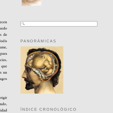
recen
uedo
os de
iséis
PANORÁMICAS
fame,
 para
cias,
d que
on un
pagos
rigir
ando,
lidad
ÍNDICE CRONOLÓGICO