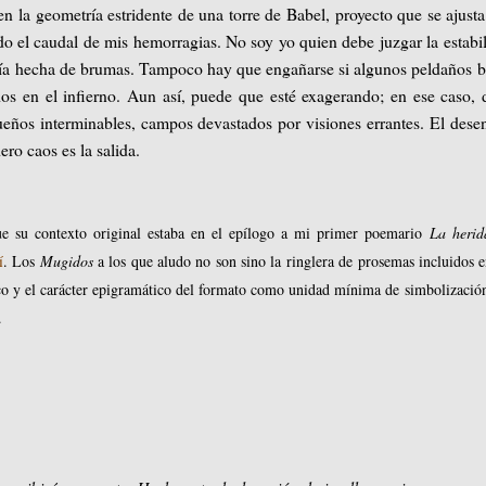
n la geometría estridente de una torre de Babel, proyecto que se ajusta
 el caudal de mis hemorragias. No soy yo quien debe juzgar la estabi
taría hecha de brumas. Tampoco hay que engañarse si algunos peldaños 
dos en el infierno. Aun así, puede que esté exagerando; en ese caso, 
ueños interminables, campos devastados por visiones errantes. El dese
ero caos es la salida.
ue su contexto original estaba en el epílogo a mi primer poemario
La herid
í
. Los
Mugidos
a los que aludo no son sino la ringlera de prosemas incluidos e
rico y el carácter epigramático del formato como unidad mínima de simbolizació
.